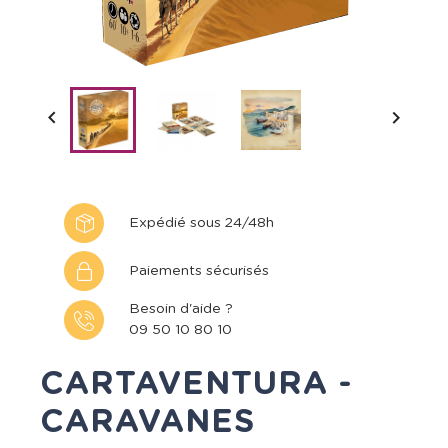


Expédié sous 24/48h
Paiements sécurisés
Besoin d'aide ?
09 50 10 80 10
CARTAVENTURA -
CARAVANES