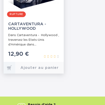
RUPTURE
CARTAVENTURA -
HOLLYWOOD
Dans Cartaventura - Hollywood ,
traversez les Etats-Unis
d’Amérique dans...
Prix
12,90 €
Ajouter au panier
Besoin d'aide ?