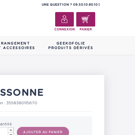
UNE QUESTION ?
09.50.10.80.10
CONNEXION
PANIER
RANGEMENT
GEEKOFOLIE
T ACCESSOIRES
PRODUITS DÉRIVÉS
ASSONNE
an :
3558380115670
antité
AJOUTER AU PANIER