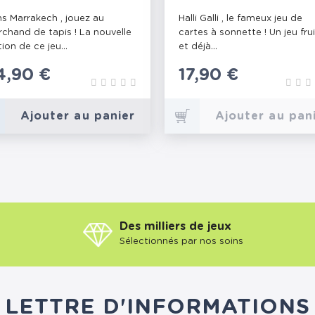
s Marrakech , jouez au
Halli Galli , le fameux jeu de
chand de tapis ! La nouvelle
cartes à sonnette ! Un jeu fru
tion de ce jeu...
et déjà...
rix
4,90 €
Prix
17,90 €
Ajouter au panier
Ajouter au pan
Des milliers de jeux
Sélectionnés par nos soins
LETTRE D'INFORMATIONS