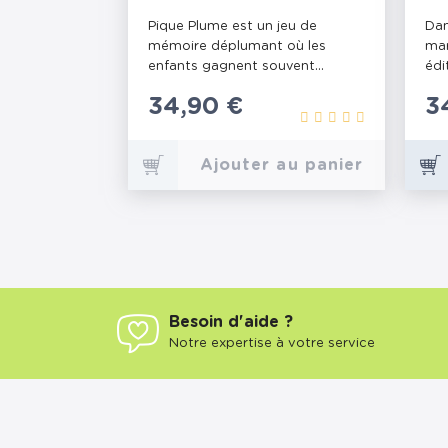
Pique Plume est un jeu de
Dan
mémoire déplumant où les
mar
enfants gagnent souvent...
édi
Prix
34,90 €
P
3
Ajouter au panier
Besoin d'aide ?
Notre expertise à votre service