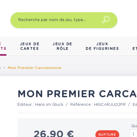
X
JEUX DE
JEUX DE
JEUX
NTS
CARTES
RÔLE
DE FIGURINES
E
s
Mon Premier Carcassonne
MON PREMIER CARC
Éditeur :
Hans im Gluck
/
Référence :
HIGCARJU02FR
/
E
Qu
26,90 €
RUPTURE