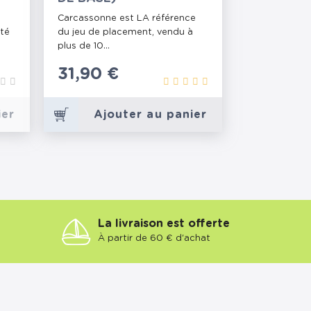
Carcassonne est LA référence
ité
du jeu de placement, vendu à
plus de 10...
Prix
31,90 €
ier
Ajouter au panier
La livraison est offerte
À partir de 60 € d'achat