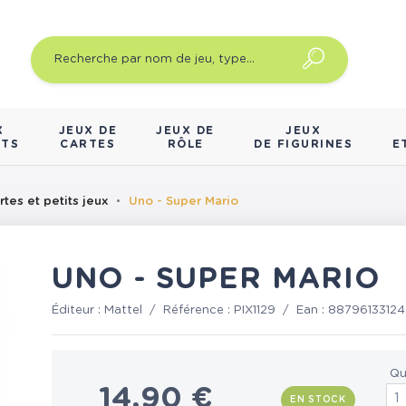
X
JEUX DE
JEUX DE
JEUX
NTS
CARTES
RÔLE
DE FIGURINES
E
rtes et petits jeux
Uno - Super Mario
UNO - SUPER MARIO
Éditeur :
Mattel
/
Référence :
PIX1129
/
Ean :
8879613312
Qu
14,90 €
EN STOCK