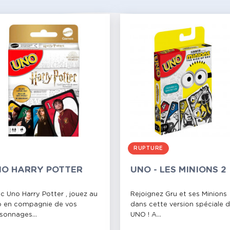
RUPTURE
O HARRY POTTER
UNO - LES MINIONS 2
c Uno Harry Potter , jouez au
Rejoignez Gru et ses Minions
 en compagnie de vos
dans cette version spéciale 
sonnages...
UNO ! A...