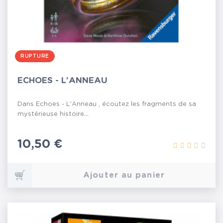
RUPTURE
ECHOES - L'ANNEAU
Dans Echoes - L'Anneau , écoutez les fragments de sa
mystérieuse histoire...
Prix
10,50 €
Ajouter au panier