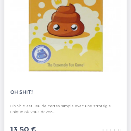
OH SHIT!
Oh Shit! est Jeu de cartes simple avec une stratégie
unique où vous devez...
Prix
13,50 €