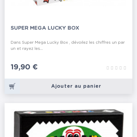
SUPER MEGA LUCKY BOX
Dans Super Mega Lucky Box , dévoilez les chiffres un par
un et rayez les...
Prix
19,90 €
Ajouter au panier