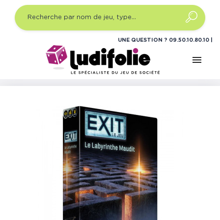
UNE QUESTION ?
09.50.10.80.10
menu
Accueil
Jeux d'ambiance
Quel type ?
Jeux de
société Escape Game
Exit : Le Labyrinthe Maudit