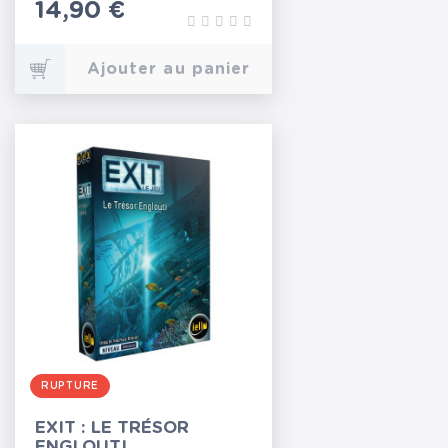
Prix
14,90 €
Ajouter au panier
RUPTURE
EXIT : LE TRÉSOR
ENGLOUTI