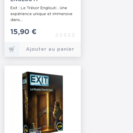
Exit : Le Trésor Englouti . Une
expérience unique et immersive
dans...
Prix
15,90 €
Ajouter au panier