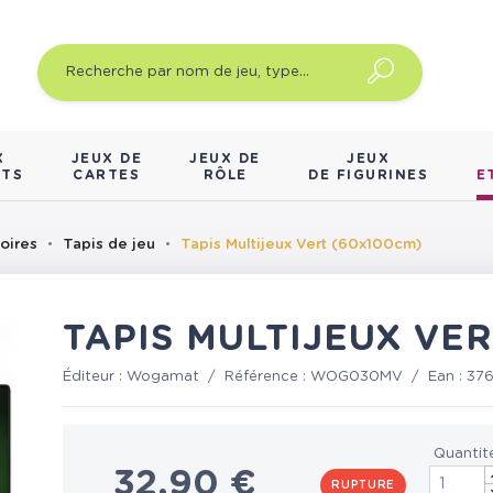
X
JEUX DE
JEUX DE
JEUX
NTS
CARTES
RÔLE
DE FIGURINES
E
oires
Tapis de jeu
Tapis Multijeux Vert (60x100cm)
TAPIS MULTIJEUX VE
Éditeur :
Wogamat
/
Référence :
WOG030MV
/
Ean :
37
Quantit
32,90 €
RUPTURE