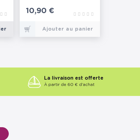
Prix
10,90 €
ier
Ajouter au panier
La livraison est offerte
À partir de 60 € d'achat