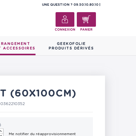
UNE QUESTION ?
09.50.10.80.10
CONNEXION
PANIER
RANGEMENT
GEEKOFOLIE
T ACCESSOIRES
PRODUITS DÉRIVÉS
RT (60X100CM)
60362210352
é