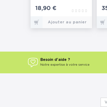
Prix
18,90 €
P
3
Ajouter au panier
Besoin d'aide ?
Notre expertise à votre service