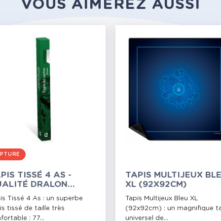
VOUS AIMEREZ AUSSI
PTURE
PIS TISSÉ 4 AS -
TAPIS MULTIJEUX BL
ALITÉ DRALON
XL (92X92CM)
7X77 CM)
is Tissé 4 As : un superbe
Tapis Multijeux Bleu XL
is tissé de taille très
(92x92cm) : un magnifique t
fortable : 77...
universel de...