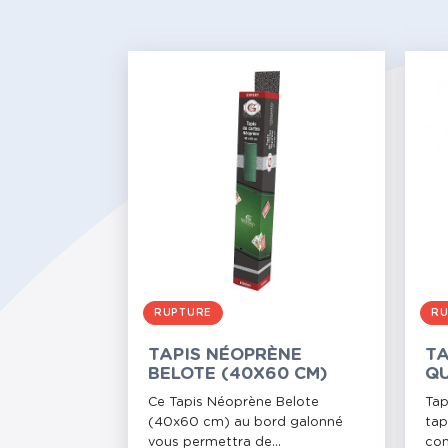
RUPTURE
RU
TAPIS NÉOPRÈNE
TA
BELOTE (40X60 CM)
QU
(7
Ce Tapis Néoprène Belote
Tap
(40x60 cm) au bord galonné
tap
vous permettra de...
con