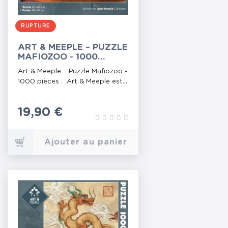
RUPTURE
ART & MEEPLE – PUZZLE
MAFIOZOO - 1000
PIÈCES
Art & Meeple – Puzzle Mafiozoo -
1000 pièces . Art & Meeple est...
Prix
19,90 €
Ajouter au panier