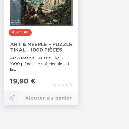
RUPTURE
ART & MEEPLE – PUZZLE
TIKAL - 1000 PIÈCES
Art & Meeple – Puzzle Tikal -
1000 pièces . Art & Meeple est
la...
Prix
19,90 €
Ajouter au panier