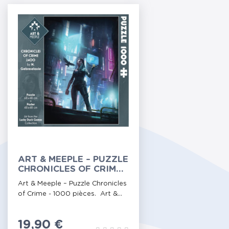
ART & MEEPLE – PUZZLE
CHRONICLES OF CRIME -
1000 PIÈCES
Art & Meeple – Puzzle Chronicles
of Crime - 1000 pièces. Art &...
Prix
19,90 €