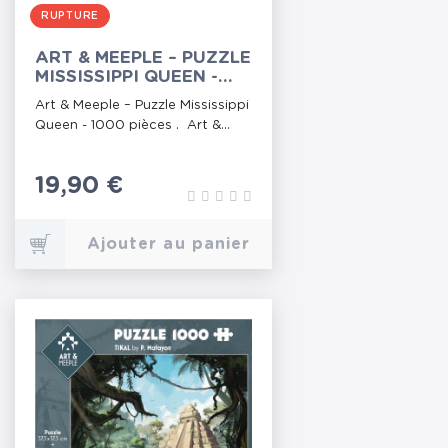
RUPTURE
ART & MEEPLE – PUZZLE
MISSISSIPPI QUEEN -
1000 PIÈCES
Art & Meeple – Puzzle Mississippi
Queen - 1000 pièces . Art &...
Prix
19,90 €
Ajouter au panier