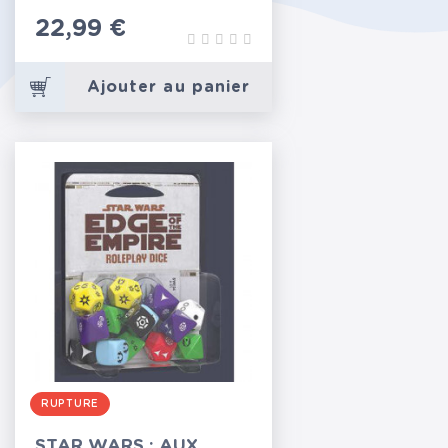
Prix
22,99 €
Ajouter au panier
RUPTURE
STAR WARS : AUX