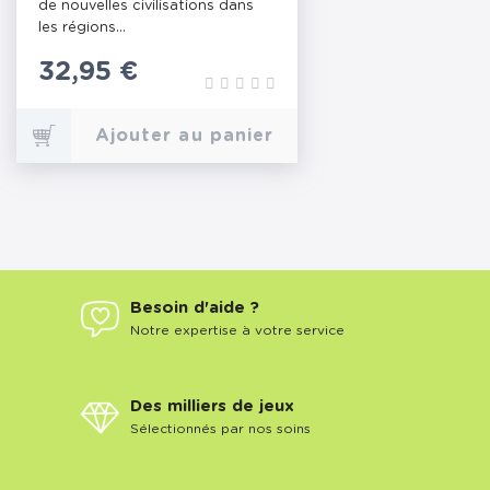
de nouvelles civilisations dans
les régions...
Prix
32,95 €
Ajouter au panier
Besoin d'aide ?
Notre expertise à votre service
Des milliers de jeux
Sélectionnés par nos soins