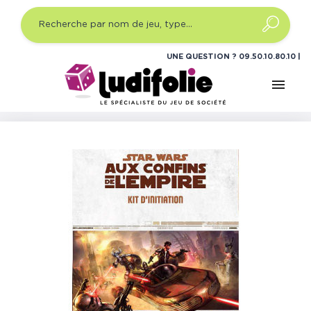
UNE QUESTION ?
09.50.10.80.10
menu
Accueil
Jeux de rôle
Gammes
Star Wars
Star Wars
: Aux Confins de l'Empire - Kit d'Initiation