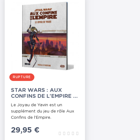
RUPTURE
STAR WARS : AUX
CONFINS DE L'EMPIRE -
LE JOYAU DE YAVIN
Le Joyau de Yavin est un
supplément du jeu de rôle Aux
Confins de l’Empire.
Prix
29,95 €