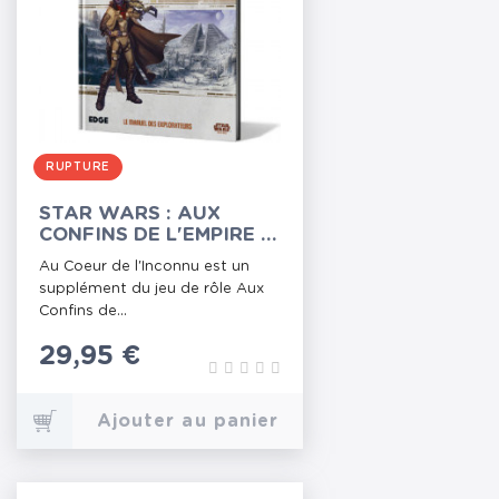
RUPTURE
STAR WARS : AUX
CONFINS DE L'EMPIRE -
AU COEUR DE
Au Coeur de l'Inconnu est un
L'INCONNU
supplément du jeu de rôle Aux
Confins de...
Prix
29,95 €
Ajouter au panier