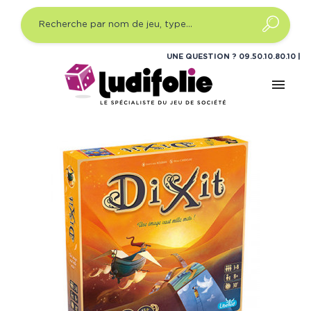
UNE QUESTION ?
09.50.10.80.10
menu
Accueil
Jeux de société
Gammes
Dixit
Dixit