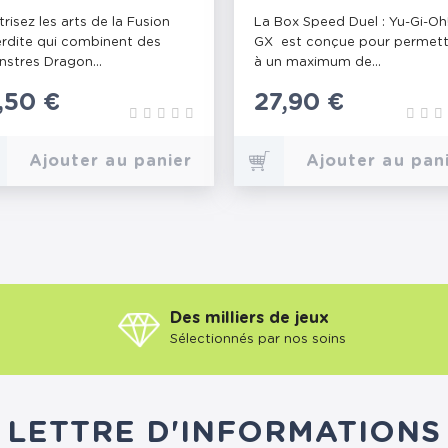
RIKE
ACADEMY
trisez les arts de la Fusion
La Box Speed Duel : Yu-Gi-Oh
erdite qui combinent des
GX est conçue pour permett
stres Dragon...
à un maximum de...
rix
1,50 €
Prix
27,90 €
Ajouter au panier
Ajouter au pan
Des milliers de jeux
Sélectionnés par nos soins
LETTRE D'INFORMATIONS