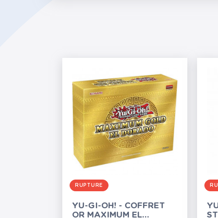
RUPTURE
RU
YU-GI-OH! - COFFRET
YU
OR MAXIMUM EL
S