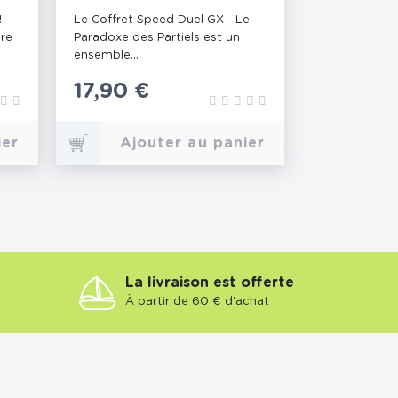
PARADOXE DES
!
Le Coffret Speed Duel GX - Le
PARTIELS
re
Paradoxe des Partiels est un
ensemble...
Prix
17,90 €
ier
Ajouter au panier
La livraison est offerte
À partir de 60 € d'achat