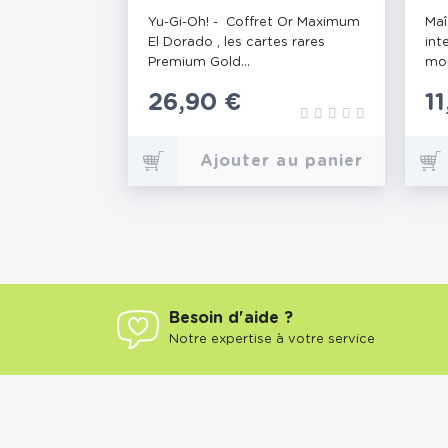
DORADO
ST
Yu-Gi-Oh! - Coffret Or Maximum
Maî
El Dorado , les cartes rares
int
Premium Gold...
mon
Prix
26,90 €
P
1
Ajouter au panier
Besoin d'aide ?
Notre expertise à votre service