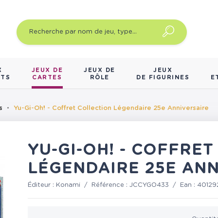
X
JEUX DE
JEUX DE
JEUX
NTS
CARTES
RÔLE
DE FIGURINES
E
s
Yu-Gi-Oh! - Coffret Collection Légendaire 25e Anniversaire
YU-GI-OH! - COFFRE
LÉGENDAIRE 25E ANN
Éditeur :
Konami
/
Référence :
JCCYGO433
/
Ean :
40129