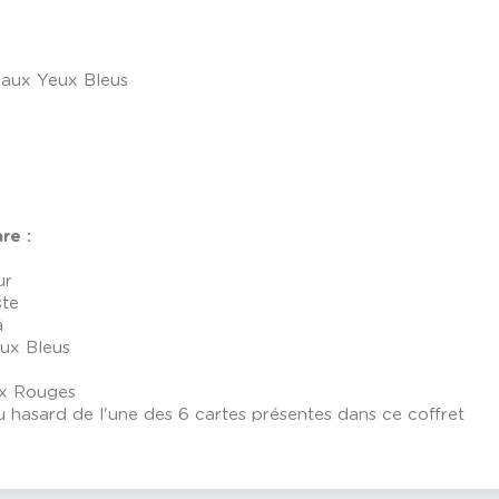
 aux Yeux Bleus
re :
ur
ste
â
eux Bleus
ux Rouges
u hasard de l'une des 6 cartes présentes dans ce coffret