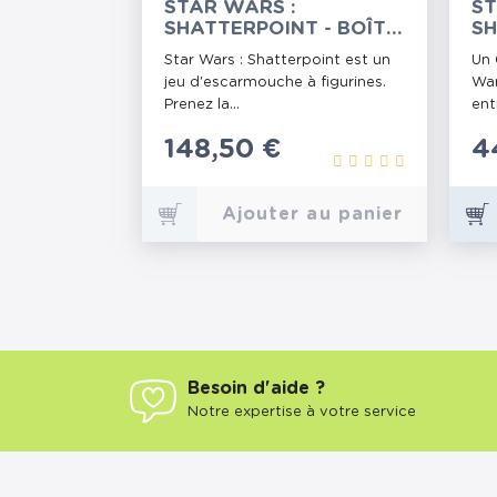
STAR WARS :
ST
SHATTERPOINT - BOÎTE
SH
DE BASE
ES
Star Wars : Shatterpoint est un
Un 
T
jeu d'escarmouche à figurines.
Wan
Prenez la...
ent
Prix
148,50 €
P
4
Ajouter au panier
Besoin d'aide ?
Notre expertise à votre service