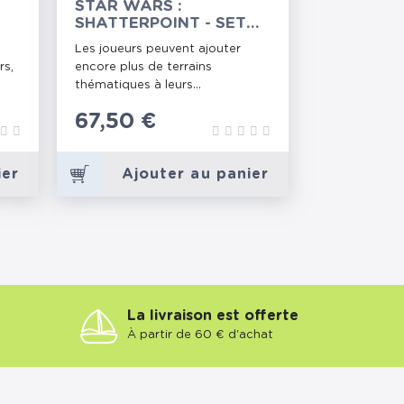
STAR WARS :
SHATTERPOINT - SET
E
DE TERRAIN SURÉLEVÉ
Les joueurs peuvent ajouter
rs,
encore plus de terrains
thématiques à leurs...
Prix
67,50 €
ier
Ajouter au panier
La livraison est offerte
À partir de 60 € d'achat