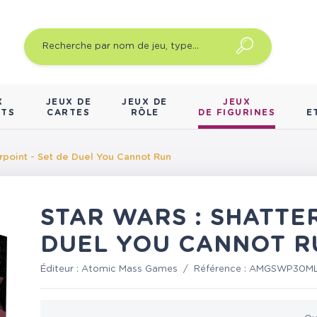
X
JEUX DE
JEUX DE
JEUX
NTS
CARTES
RÔLE
DE FIGURINES
E
erpoint - Set de Duel You Cannot Run
STAR WARS : SHATTER
DUEL YOU CANNOT R
Éditeur :
Atomic Mass Games
/
Référence :
AMGSWP30M