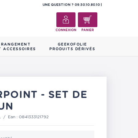
UNE QUESTION ?
09.50.10.80.10
CONNEXION
PANIER
RANGEMENT
GEEKOFOLIE
T ACCESSOIRES
PRODUITS DÉRIVÉS
POINT - SET DE
UN
L
/
Ean :
0841333121792