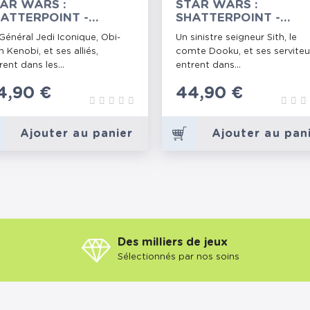
AR WARS :
STAR WARS :
ATTERPOINT -
SHATTERPOINT -
COUADE HELLO
ESCOUADE TWICE TH
Général Jedi Iconique, Obi-
Un sinistre seigneur Sith, le
HERE
PRIDE
 Kenobi, et ses alliés,
comte Dooku, et ses serviteu
rent dans les...
entrent dans...
rix
4,90 €
Prix
44,90 €
Ajouter au panier
Ajouter au pan
Des milliers de jeux
Sélectionnés par nos soins