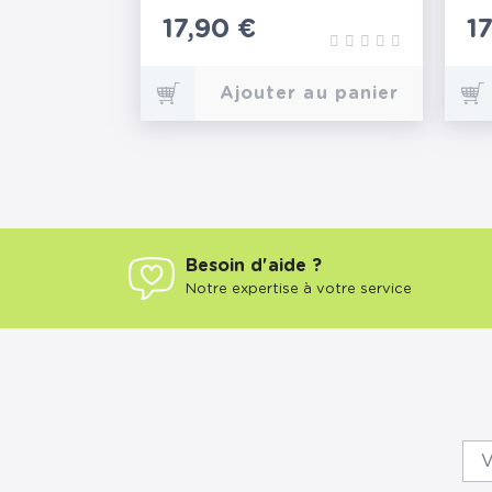
Prix
17,90 €
P
1
Ajouter au panier
Besoin d'aide ?
Notre expertise à votre service