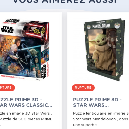
VOUS AIMEREZ AUSSI
PTURE
RUPTURE
ZZLE PRIME 3D -
PUZZLE PRIME 3D -
AR WARS CLASSIC
STAR WARS
DI - 500 PIÈCES
MANDALORIAN - BOI
zle en image 3D Star Wars .
Puzzle lenticulaire en image 
MÉTAL - 300 PIÈCES
Puzzle de 500 pièces PRIME
Star Wars Mandalorian , dans
.
une superbe...