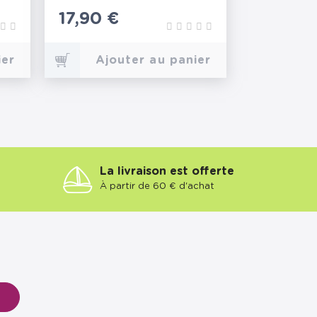
Prix
17,90 €
ier
Ajouter au panier
La livraison est offerte
À partir de 60 € d'achat