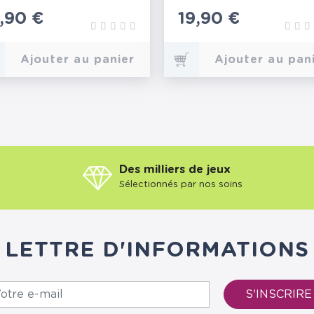
rix
7,90 €
Prix
19,90 €
Ajouter au panier
Ajouter au pan
Des milliers de jeux
Sélectionnés par nos soins
LETTRE D'INFORMATIONS