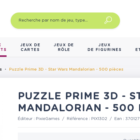
X
JEUX DE
JEUX DE
JEUX
NTS
CARTES
RÔLE
DE FIGURINES
E
s
Puzzle Prime 3D - Star Wars Mandalorian - 500 pièces
PUZZLE PRIME 3D - 
MANDALORIAN - 500 
Éditeur :
PixieGames
/
Référence :
PIX1302
/
Ean :
37012