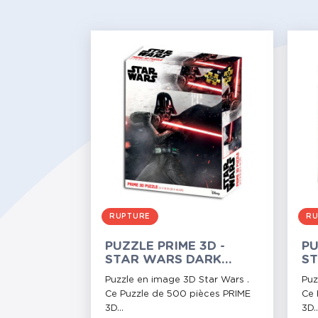
RUPTURE
RU
PUZZLE PRIME 3D -
PU
STAR WARS DARK
ST
VADOR - 500 PIÈCES
JE
Puzzle en image 3D Star Wars .
Puz
Ce Puzzle de 500 pièces PRIME
Ce 
3D...
3D..