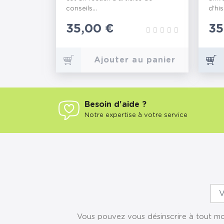
conseils...
d’his
Prix
35,00 €
Pr
35
Ajouter au panier
Besoin d'aide ?
Notre expertise à votre service
Vous pouvez vous désinscrire à tout mom