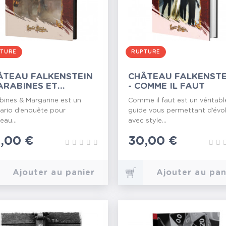
TURE
RUPTURE
ÂTEAU FALKENSTEIN
CHÂTEAU FALKENSTE
CARABINES ET
- COMME IL FAUT
RGARINE
bines & Margarine est un
Comme il faut est un véritabl
ario d’enquête pour
guide vous permettant d’évo
eau...
avec style...
ix
,00 €
Prix
30,00 €
Ajouter au panier
Ajouter au pan