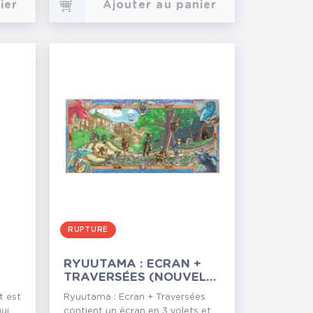
ier
Ajouter au panier
RUPTURE
RYUUTAMA : ECRAN +
TRAVERSÉES (NOUVELLE
ÉDITION)
t est
Ryuutama : Ecran + Traversées
qui
contient un écran en 3 volets et