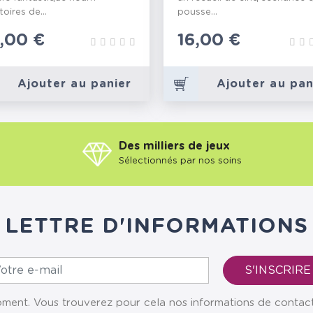
toires de...
pousse...
ix
,00 €
Prix
16,00 €
Ajouter au panier
Ajouter au pan
Des milliers de jeux
Sélectionnés par nos soins
LETTRE D'INFORMATIONS
ent. Vous trouverez pour cela nos informations de contact da