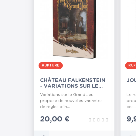
RUPTURE
RUP
CHÂTEAU FALKENSTEIN
JOU
- VARIATIONS SUR LE
GRAND JEU
Variations sur le Grand Jeu
Le r
propose de nouvelles variantes
prop
de règles afin...
ces..
Prix
20,00 €
Pr
9,