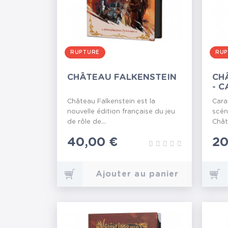
RUPTURE
RUP
CHÂTEAU FALKENSTEIN
CH
- 
MA
Château Falkenstein est la
Cara
nouvelle édition française du jeu
scén
de rôle de...
Chât
Prix
40,00 €
Pr
20
Ajouter au panier