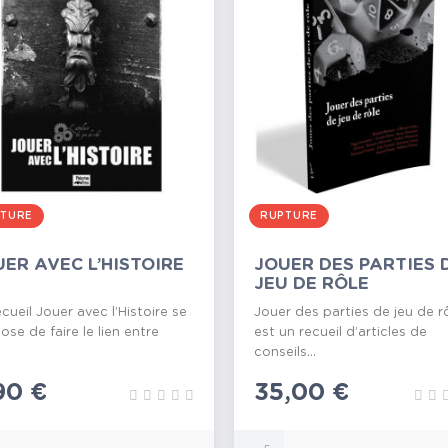
TURE
RUPTURE
ER AVEC L’HISTOIRE
JOUER DES PARTIES 
JEU DE RÔLE
ecueil Jouer avec l’Histoire se
Jouer des parties de jeu de r
ose de faire le lien entre
est un recueil d’articles de
.
conseils...
ix
90 €
Prix
35,00 €