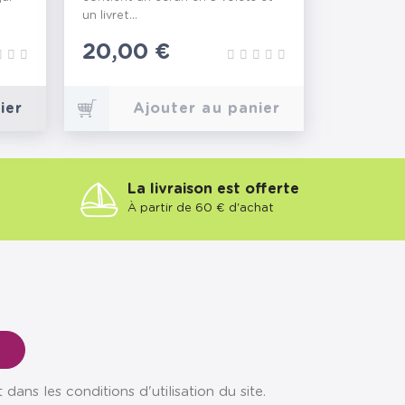
un livret...
Prix
20,00 €
ier
Ajouter au panier
La livraison est offerte
À partir de 60 € d'achat
ns les conditions d'utilisation du site.