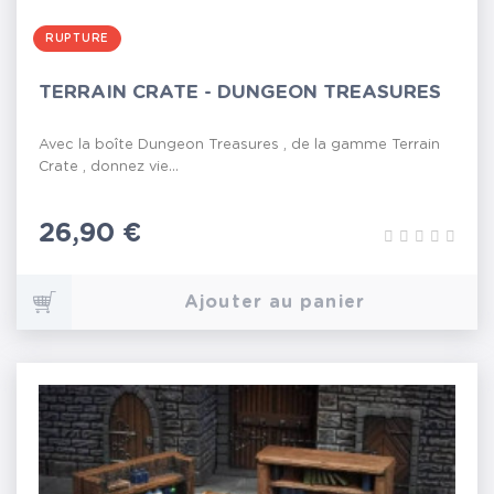
RUPTURE
TERRAIN CRATE - DUNGEON TREASURES
Avec la boîte Dungeon Treasures , de la gamme Terrain
Crate , donnez vie...
Prix
26,90 €
Ajouter au panier