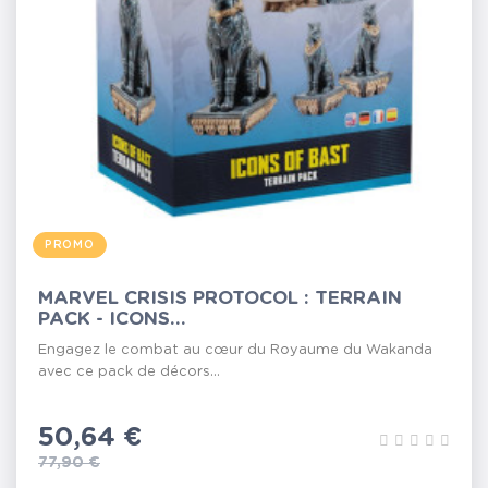
PROMO
MARVEL CRISIS PROTOCOL : TERRAIN
PACK - ICONS...
Engagez le combat au cœur du Royaume du Wakanda
avec ce pack de décors...
Prix
50,64 €
Prix de base
77,90 €