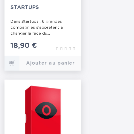
STARTUPS
Dans Startups , 6 grandes
compagnies s'apprêtent à
changer la face du...
Prix
18,90 €
Ajouter au panier