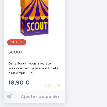
RUPTURE
SCOUT
Dans Scout , vous avez été
soudainement nommé à la tête
d'un cirque ! Un...
Prix
18,90 €
Ajouter au panier