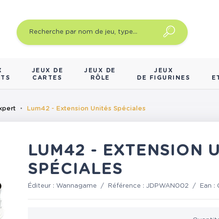
X
JEUX DE
JEUX DE
JEUX
NTS
CARTES
RÔLE
DE FIGURINES
E
xpert
Lum42 - Extension Unités Spéciales
LUM42 - EXTENSION 
SPÉCIALES
Éditeur :
Wannagame
/
Référence :
JDPWAN002
/
Ean :