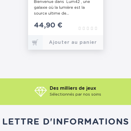
Bienvenue dans Lum42 , une
galaxie où la lumière est la
source ultime de...
Prix
44,90 €
Ajouter au panier
Des milliers de jeux
Sélectionnés par nos soins
LETTRE D'INFORMATIONS