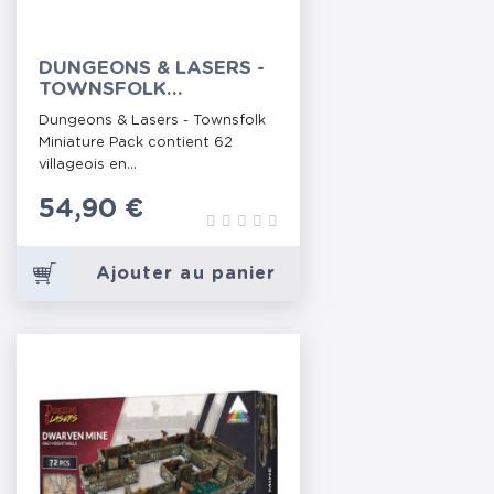
DUNGEONS & LASERS -
TOWNSFOLK
MINIATURE PACK
Dungeons & Lasers - Townsfolk
Miniature Pack contient 62
villageois en...
Prix
54,90 €
Ajouter au panier