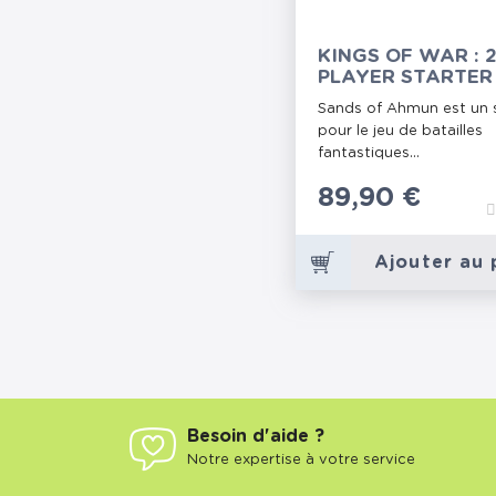
KINGS OF WAR : 
PLAYER STARTER 
SANDS OF AHMU
Sands of Ahmun est un s
pour le jeu de batailles
fantastiques...
Prix
89,90 €
Ajouter au 
Besoin d'aide ?
Notre expertise à votre service