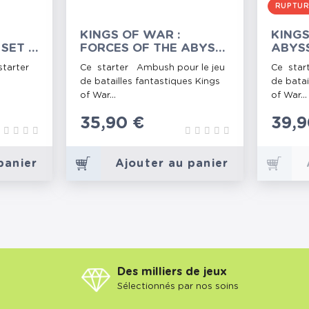
RUPTU
2
KINGS OF WAR :
KINGS
SET -
FORCES OF THE ABYSS
ABYS
N
- AMBUSH STARTER SET
AMBU
tarter
Ce starter Ambush pour le jeu
Ce star
de batailles fantastiques Kings
de batai
of War...
of War...
Prix
35,90 €
Prix
39,9
panier
Ajouter au panier
Des milliers de jeux
Sélectionnés par nos soins