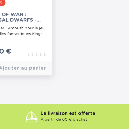
RE
 OF WAR :
SAL DWARFS -
SH STARTER SET
ter Ambush pour le jeu
lles fantastiques Kings
0 €
Ajouter au panier
La livraison est offerte
À partir de 60 € d'achat