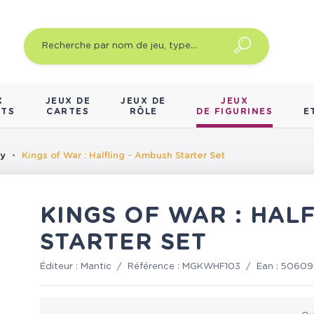
X
JEUX DE
JEUX DE
JEUX
NTS
CARTES
RÔLE
DE FIGURINES
E
sy
Kings of War : Halfling - Ambush Starter Set
KINGS OF WAR : HAL
STARTER SET
Éditeur :
Mantic
/
Référence :
MGKWHF103
/
Ean :
50609