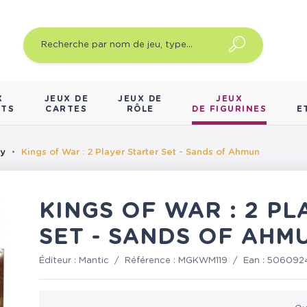
X
JEUX DE
JEUX DE
JEUX
NTS
CARTES
RÔLE
DE FIGURINES
E
sy
Kings of War : 2 Player Starter Set - Sands of Ahmun
KINGS OF WAR : 2 P
SET - SANDS OF AHM
Éditeur :
Mantic
/
Référence :
MGKWM119
/
Ean :
5060924