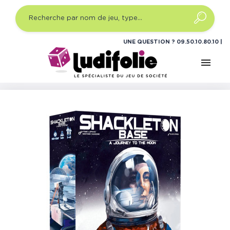
UNE QUESTION ?
09.50.10.80.10
menu
Accueil
Jeux de société
Shackleton Base: A Journey to
the Moon