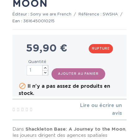
MOON
Éditeur :
Sorry we are French
/
Référence :
SWSHA
/
Ean :
3616450010215
59,90 €
RUPTURE
Quantité
AJOUTER AU PANIER

Il n'y a pas assez de produits en
stock.
Lire ou écrire un
avis
Dans
Shackleton
Base: A Journey to the Moon
,
les joueurs dirigent des agences spatiales