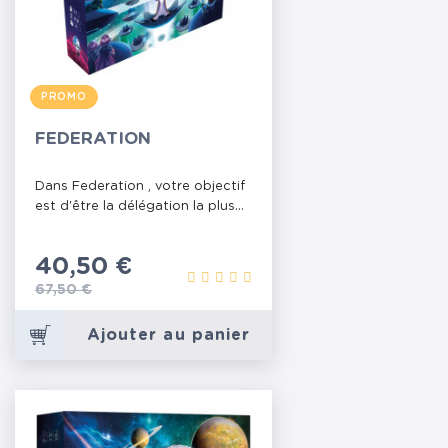
PROMO
FEDERATION
Dans Federation , votre objectif
est d'être la délégation la plus...
Prix
40,50 €
Prix de base
67,50 €
Ajouter au panier