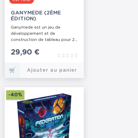
RUPTURE
GANYMEDE (2ÈME
ÉDITION)
Ganymede est un jeu de
développement et de
construction de tableau pour 2...
Prix
29,90 €
Ajouter au panier
-40%