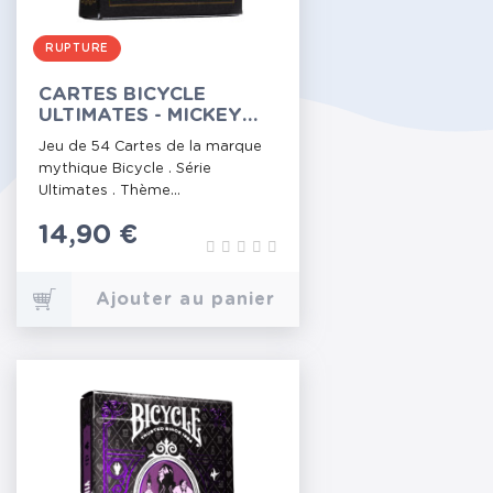
RUPTURE
CARTES BICYCLE
ULTIMATES - MICKEY
BLACK/GOLD
Jeu de 54 Cartes de la marque
mythique Bicycle . Série
Ultimates . Thème...
Prix
14,90 €
Ajouter au panier