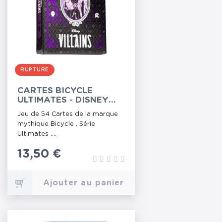
RUPTURE
CARTES BICYCLE
ULTIMATES - DISNEY
VILLAINS VIOLET
Jeu de 54 Cartes de la marque
mythique Bicycle . Série
Ultimates ....
Prix
13,50 €
Ajouter au panier