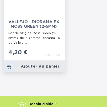
VALLEJO - DIORAMA FX
: MOSS GREEN (2-5MM)
Pot de 60g de Moss Green (2-
5mm) de la gamme Diorama FX
de Vallejo ....
Prix
4,20 €
Ajouter au panier
Besoin d'aide ?