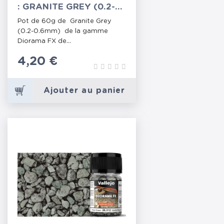
: GRANITE GREY (0.2-
0.6MM)
Pot de 60g de Granite Grey
(0.2-0.6mm) de la gamme
Diorama FX de...
Prix
4,20 €
Ajouter au panier