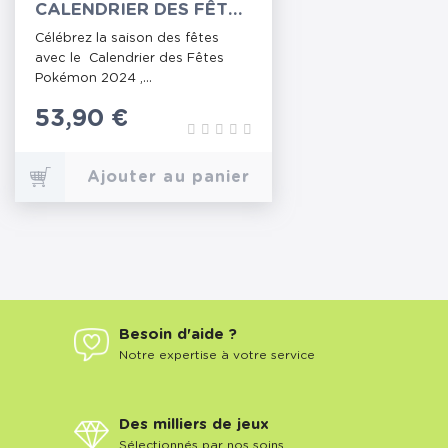
CALENDRIER DES FÊTES
2024
Célébrez la saison des fêtes
avec le Calendrier des Fêtes
Pokémon 2024 ,...
Prix
53,90 €
Ajouter au panier
Besoin d'aide ?
Notre expertise à votre service
Des milliers de jeux
Sélectionnés par nos soins