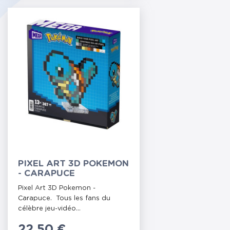
PIXEL ART 3D POKEMON
- CARAPUCE
Pixel Art 3D Pokemon -
Carapuce. Tous les fans du
célèbre jeu-vidéo...
Prix
22,50 €