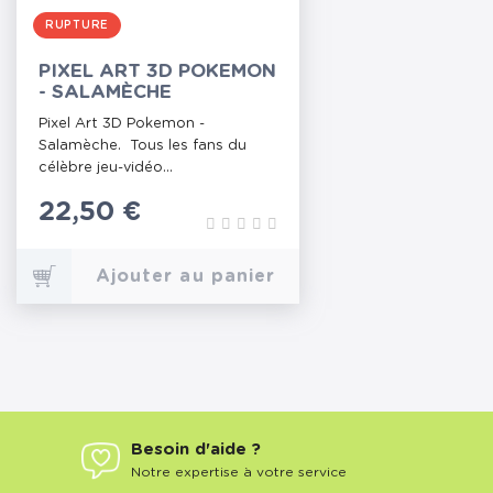
RUPTURE
PIXEL ART 3D POKEMON
- SALAMÈCHE
Pixel Art 3D Pokemon -
Salamèche. Tous les fans du
célèbre jeu-vidéo...
Prix
22,50 €
Ajouter au panier
Besoin d'aide ?
Notre expertise à votre service