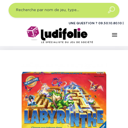
UNE QUESTION ?
09.50.10.80.10
menu
Accueil
Jeux de société
Jeux de société famille
Labyrinthe