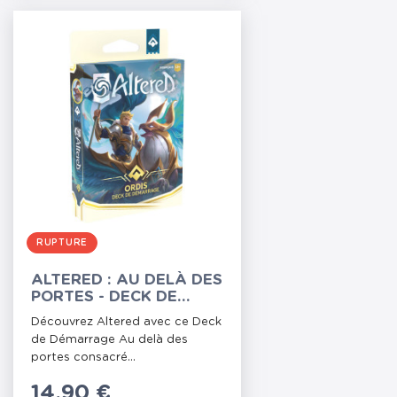
RUPTURE
ALTERED : AU DELÀ DES
PORTES - DECK DE
DÉMARRAGE ORDIS
Découvrez Altered avec ce Deck
de Démarrage Au delà des
portes consacré...
Prix
14,90 €