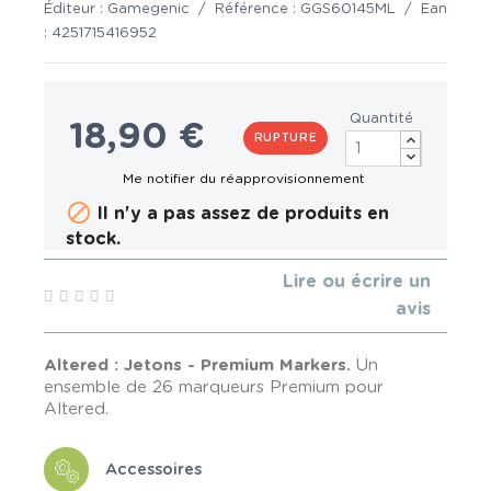
Éditeur :
Gamegenic
/
Référence :
GGS60145ML
/
Ean
:
4251715416952
Quantité
18,90 €
RUPTURE

Il n'y a pas assez de produits en
stock.
Lire ou écrire un
avis
Altered : Jetons - Premium Markers.
Un
ensemble de 26 marqueurs Premium pour
Altered.
Accessoires