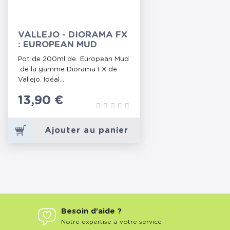
VALLEJO - DIORAMA FX
: EUROPEAN MUD
Pot de 200ml de European Mud
de la gamme Diorama FX de
Vallejo. Idéal...
Prix
13,90 €
Ajouter au panier
Besoin d'aide ?
Notre expertise à votre service