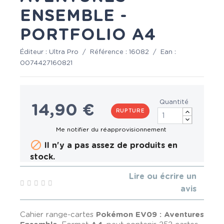
ENSEMBLE -
PORTFOLIO A4
Éditeur :
Ultra Pro
/
Référence :
16082
/
Ean :
0074427160821
Quantité
14,90 €
RUPTURE

Il n'y a pas assez de produits en
stock.
Lire ou écrire un
avis
Cahier range-cartes
Pokémon
EV09 : Aventures