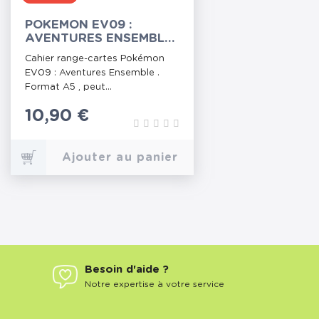
POKEMON EV09 :
AVENTURES ENSEMBLE
- PORTFOLIO A5
Cahier range-cartes Pokémon
EV09 : Aventures Ensemble .
Format A5 , peut...
Prix
10,90 €
Ajouter au panier
Besoin d'aide ?
Notre expertise à votre service