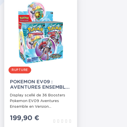
RUPTURE
POKEMON EV09 :
AVENTURES ENSEMBLE
- 36 BOOSTERS
Display scellé de 36 Boosters
Pokemon EV09 Aventures
Ensemble en Version...
Prix
199,90 €