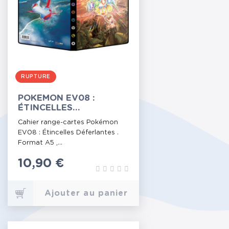
RUPTURE
POKEMON EV08 :
ÉTINCELLES
DÉFERLANTES -
Cahier range-cartes Pokémon
PORTFOLIO A5
EV08 : Étincelles Déferlantes .
Format A5 ,...
Prix
10,90 €
Ajouter au panier