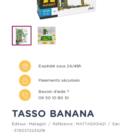
Expédié sous 24/48h
Paiements sécurisés
Besoin d'aide ?
09 50 10 80 10
TASSO BANANA
Éditeur :
Matagot
/
Référence :
MATTAS001421
/
Ean
:
3760372234218