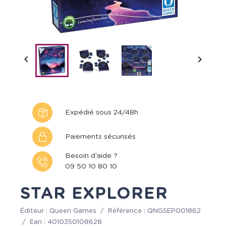


Expédié sous 24/48h
Paiements sécurisés
Besoin d'aide ?
09 50 10 80 10
STAR EXPLORER
Éditeur :
Queen Games
/
Référence :
QNGSEP001862
/
Ean :
4010350108628