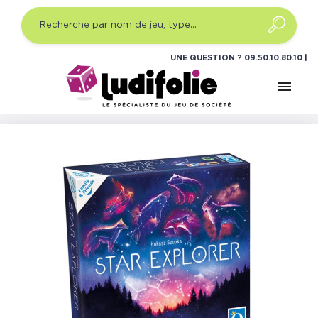
UNE QUESTION ?
09.50.10.80.10
menu
Accueil
Jeux de société
Jeux de société famille
Star
Explorer