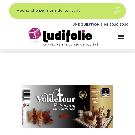
UNE QUESTION ?
09.50.10.80.10
menu
Accueil
Jeux de société
Jeux de société réflexion
Voldétour Extension