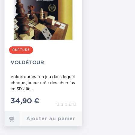
RUPTURE
VOLDÉTOUR
Voldétour est un jeu dans lequel
chaque joueur crée des chemins
en 3D afin...
Prix
34,90 €
Ajouter au panier