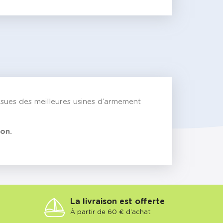
ssues des meilleures usines d’armement
on.
La livraison est offerte
À partir de 60 € d'achat