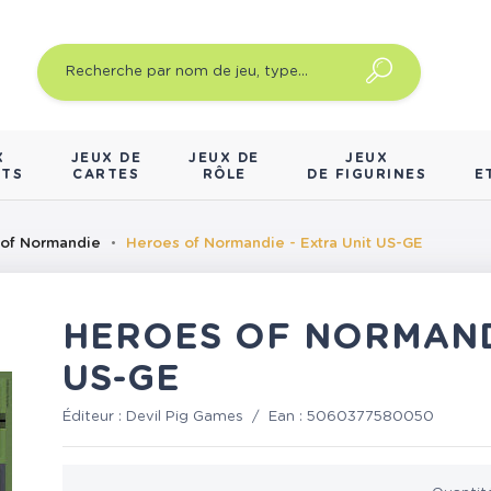
X
JEUX DE
JEUX DE
JEUX
NTS
CARTES
RÔLE
DE FIGURINES
E
 of Normandie
Heroes of Normandie - Extra Unit US-GE
HEROES OF NORMANDI
US-GE
Éditeur :
Devil Pig Games
/
Ean :
5060377580050