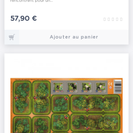
rencontrent pour un...
Prix
57,90 €
Ajouter au panier