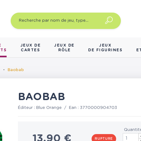
X
JEUX DE
JEUX DE
JEUX
NTS
CARTES
RÔLE
DE FIGURINES
E
s
Baobab
BAOBAB
Éditeur :
Blue Orange
/
Ean :
3770000904703
Quantit
13,90 €
RUPTURE