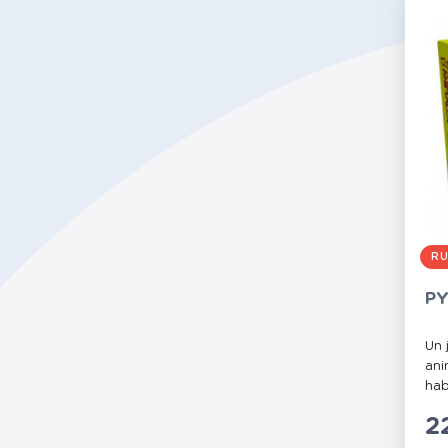
RU
PY
Un 
ani
habi
P
2