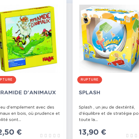
PTURE
RUPTURE
RAMIDE D'ANIMAUX
SPLASH
jeu d'empilement avec des
Splash , un jeu de dextérité,
maux en bois, où prudence et
d'équilibre et de stratégie po
lité sont...
toute la...
rix
2,50 €
Prix
13,90 €