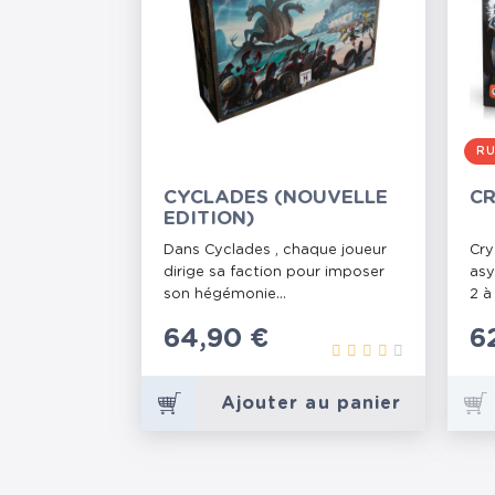
RU
CYCLADES (NOUVELLE
CR
EDITION)
Dans Cyclades , chaque joueur
Cry
dirige sa faction pour imposer
asy
son hégémonie...
2 à
Prix
64,90 €
P
6
Ajouter au panier