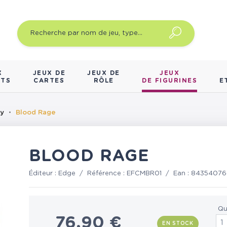
X
JEUX DE
JEUX DE
JEUX
NTS
CARTES
RÔLE
DE FIGURINES
E
sy
Blood Rage
BLOOD RAGE
Éditeur :
Edge
/
Référence :
EFCMBR01
/
Ean :
8435407
Qu
76,90 €
EN STOCK