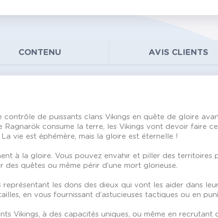
CONTENU
AVIS CLIENTS
le contrôle de puissants clans Vikings en quête de gloire av
agnarök consume la terre, les Vikings vont devoir faire ce qu’
 La vie est éphémère, mais la gloire est éternelle !
t à la gloire. Vous pouvez envahir et piller des territoires 
ir des quêtes ou même périr d’une mort glorieuse.
s représentant les dons des dieux qui vont les aider dans le
ailles, en vous fournissant d’astucieuses tactiques ou en pun
ts Vikings, à des capacités uniques, ou même en recrutant d