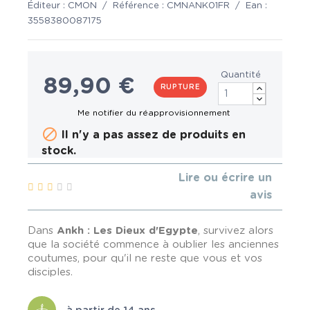
Éditeur :
CMON
/
Référence :
CMNANK01FR
/
Ean :
3558380087175
Quantité
89,90 €
RUPTURE

Il n'y a pas assez de produits en
stock.
Lire ou écrire un
avis
Dans
Ankh
: Les Dieux d'Egypte
, survivez alors
que la société commence à oublier les anciennes
coutumes, pour qu'il ne reste que vous et vos
disciples.