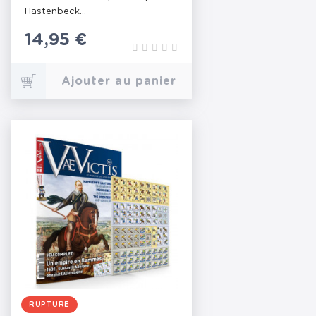
Hastenbeck...
Prix
14,95 €
Ajouter au panier
RUPTURE