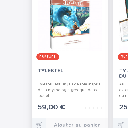
RUPTURE
RUP
TYLESTEL
TY
DU
Tylestel est un jeu de rôle inspiré
Au 
de la mythologie grecque dans
exte
lequel...
du m
Prix
59,00 €
Pr
25
Ajouter au panier