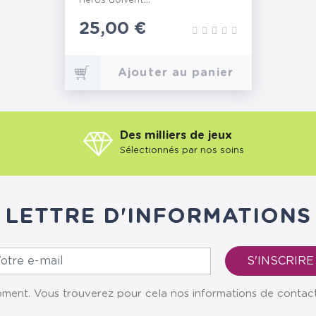
Héros doivent...
Prix
25,00 €
Ajouter au panier
Des milliers de jeux
Sélectionnés par nos soins
LETTRE D'INFORMATIONS
ent. Vous trouverez pour cela nos informations de contact da