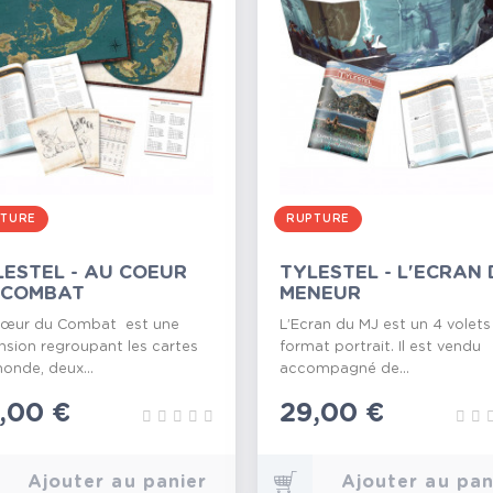
TURE
RUPTURE
LESTEL - AU COEUR
TYLESTEL - L'ECRAN
 COMBAT
MENEUR
Cœur du Combat est une
L’Ecran du MJ est un 4 volets
nsion regroupant les cartes
format portrait. Il est vendu
onde, deux...
accompagné de...
ix
,00 €
Prix
29,00 €
Ajouter au panier
Ajouter au pan