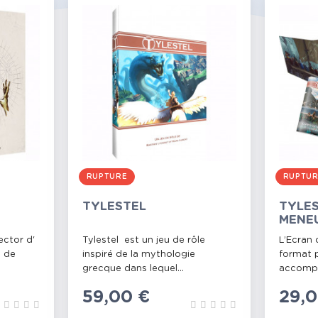
RUPTURE
RUPTU
TYLESTEL
TYLES
MENE
ector d'
Tylestel est un jeu de rôle
L’Ecran 
s de
inspiré de la mythologie
format p
grecque dans lequel...
accompa
Prix
59,00 €
Prix
29,0