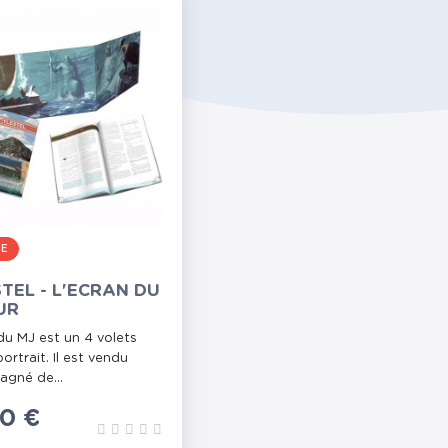
RE
TEL - L'ECRAN DU
UR
du MJ est un 4 volets
ortrait. Il est vendu
gné de...
0 €