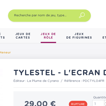
X
JEUX DE
JEUX DE
JEUX
NTS
CARTES
RÔLE
DE FIGURINES
E
 Meneur
TYLESTEL - L'ECRAN
Éditeur :
La Plume de Cyrano
/
Référence :
PDCTYL04FR
Quantit
29,00 €
RUPTURE