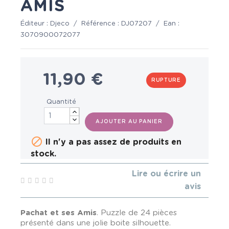
AMIS
Éditeur :
Djeco
/
Référence :
DJ07207
/
Ean :
3070900072077
11,90 €
RUPTURE
Quantité
AJOUTER AU PANIER

Il n'y a pas assez de produits en
stock.
Lire ou écrire un
avis
Pachat et ses Amis
. Puzzle de 24 pièces
présenté dans une jolie boite silhouette.