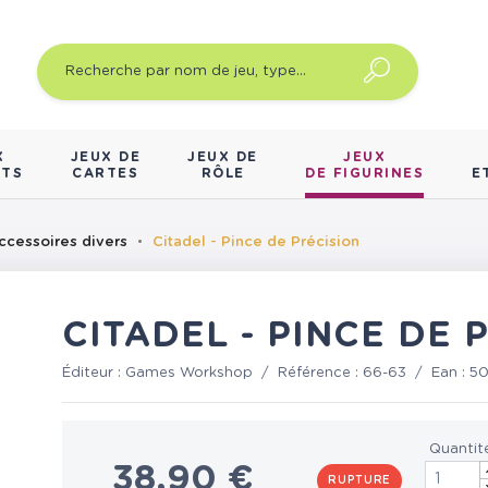
X
JEUX DE
JEUX DE
JEUX
NTS
CARTES
RÔLE
DE FIGURINES
E
ccessoires divers
Citadel - Pince de Précision
CITADEL - PINCE DE 
Éditeur :
Games Workshop
/
Référence :
66-63
/
Ean :
50
Quantit
38,90 €
RUPTURE