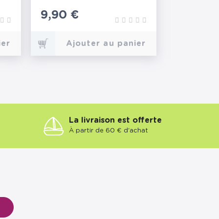
Prix
9,90 €
ier
Ajouter au panier
La livraison est offerte
À partir de 60 € d'achat