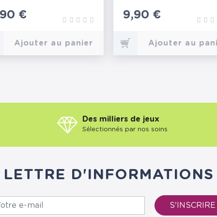
rix
,90 €
Prix
9,90 €
Ajouter au panier
Ajouter au pan
Des milliers de jeux
Sélectionnés par nos soins
LETTRE D'INFORMATIONS