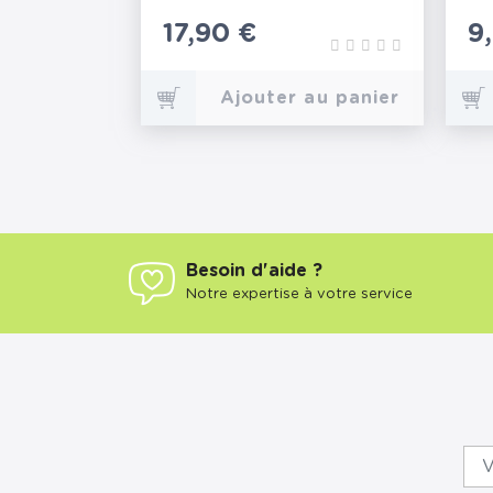
Prix
17,90 €
P
9
Ajouter au panier
Besoin d'aide ?
Notre expertise à votre service