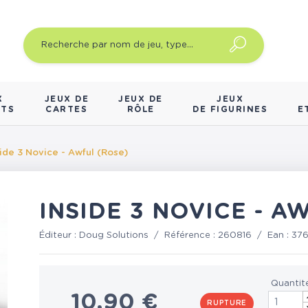
X
JEUX DE
JEUX DE
JEUX
NTS
CARTES
RÔLE
DE FIGURINES
E
side 3 Novice - Awful (Rose)
INSIDE 3 NOVICE - A
Éditeur :
Doug Solutions
/
Référence :
260816
/
Ean :
37
Quantit
10,90 €
RUPTURE