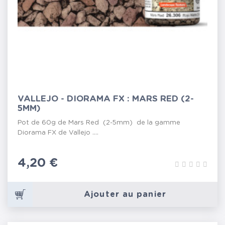
VALLEJO - DIORAMA FX : MARS RED (2-
5MM)
Pot de 60g de Mars Red (2-5mm) de la gamme
Diorama FX de Vallejo ....
Prix
4,20 €
Ajouter au panier