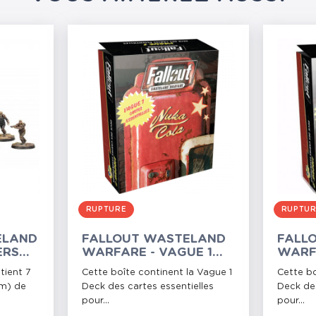
RUPTURE
RUPTU
ELAND
FALLOUT WASTELAND
FALL
ERS
WARFARE - VAGUE 1
WARF
DECK DES CARTES
DECK 
tient 7
Cette boîte continent la Vague 1
Cette bo
ESSENTIELLES
ESSEN
mm) de
Deck des cartes essentielles
Deck des
pour...
pour...