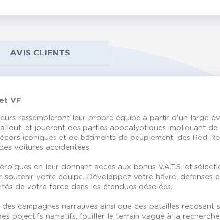
AVIS CLIENTS
Set VF
eurs rassembleront leur propre équipe à partir d'un large éven
llout, et joueront des parties apocalyptiques impliquant de
décors iconiques et de bâtiments de peuplement, des Red Roc
des voitures accidentées.
oïques en leur donnant accès aux bonus V.A.T.S. et sélecti
 soutenir votre équipe. Développez votre hâvre, défenses et 
ités de votre force dans les étendues désolées.
des campagnes narratives ainsi que des batailles reposant 
objectifs narratifs, fouiller le terrain vague à la recherch