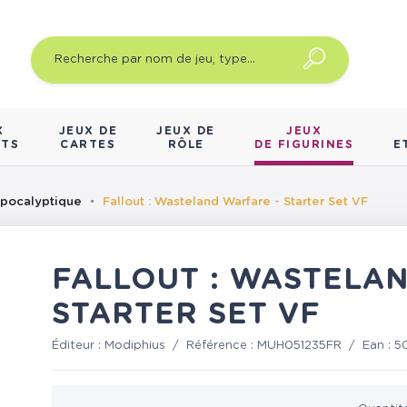
X
JEUX DE
JEUX DE
JEUX
NTS
CARTES
RÔLE
DE FIGURINES
E
apocalyptique
Fallout : Wasteland Warfare - Starter Set VF
FALLOUT : WASTELA
STARTER SET VF
Éditeur :
Modiphius
/
Référence :
MUH051235FR
/
Ean :
5