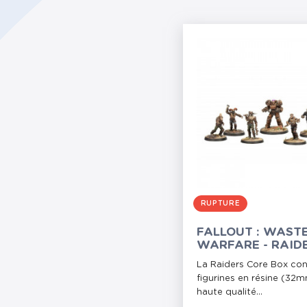
RUPTURE
FALLOUT : WAST
WARFARE - RAID
CORE BOX
La Raiders Core Box con
figurines en résine (32
haute qualité...