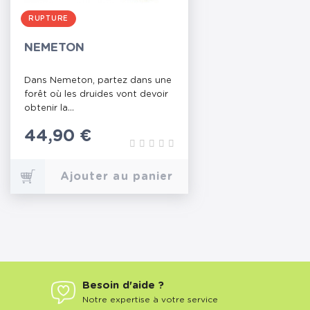
RUPTURE
NEMETON
Dans Nemeton, partez dans une
forêt où les druides vont devoir
obtenir la...
Prix
44,90 €
Ajouter au panier
Besoin d'aide ?
Notre expertise à votre service