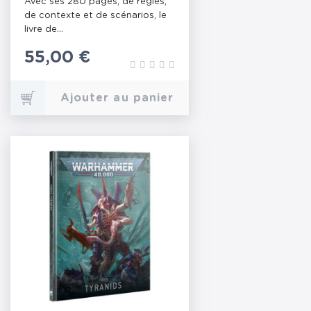
Avec ses 280 pages, de règles,
de contexte et de scénarios, le
livre de...
Prix
55,00 €
Ajouter au panier