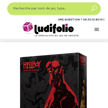
UNE QUESTION ?
09.50.10.80.10
menu
Accueil
Jeux de figurines
Univers
Fantastique
Hellboy : Le Jeu de Plateau