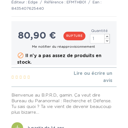
Éditeur :
Edge
/
Référence :
EFMTHB01
/
Ean :
8435407625440
Quantité
80,90 €
RUPTURE

Il n'y a pas assez de produits en
stock.
Lire ou écrire un
avis
Bienvenue au B.P.R.D., gamin. Ça veut dire
Bureau du Paranormal : Recherche et Défense.
Tu sais quoi ? Ta vie vient de devenir beaucoup
plus bizarre…