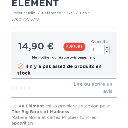
ELÉMENT
Éditeur :
Iello
/
Référence :
51371
/
Ean :
3760175513718
Quantité
14,90 €
RUPTURE

Il n'y a pas assez de produits en
stock.
Lire ou écrire un
avis
Le
Ve Elément
est la première extension pour
The Big Book of Madness
.
Matière Noire et cartes Phobies font leur
apparition !