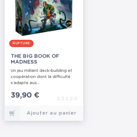
RUPTURE
THE BIG BOOK OF
MADNESS
Un jeu mêlant deck-building et
coopération dont la difficulté
s’adapte aux...
Prix
39,90 €
Ajouter au panier