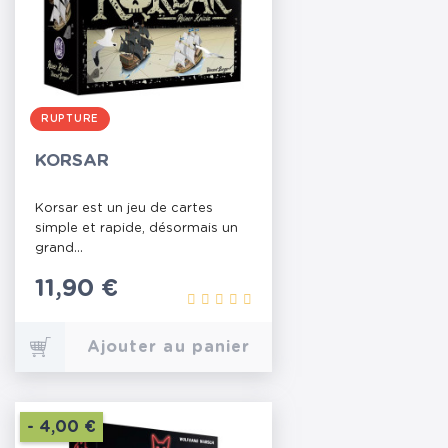
RUPTURE
KORSAR
Korsar est un jeu de cartes
simple et rapide, désormais un
grand...
Prix
11,90 €
Ajouter au panier
- 4,00 €