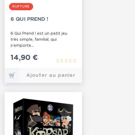
RUPTURE
6 QUI PREND !
6 Qui Prend ! est un petit jeu
très simple, familial, qui
s'emporte...
Prix
14,90 €
Ajouter au panier