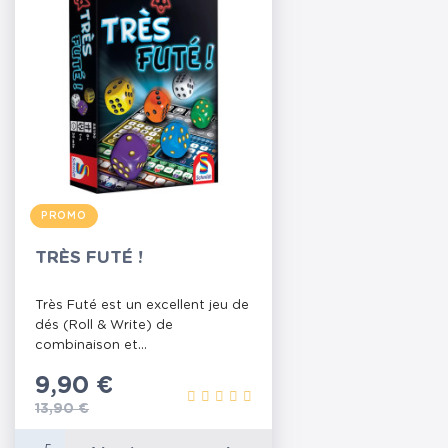
PROMO
TRÈS FUTÉ !
Très Futé est un excellent jeu de
dés (Roll & Write) de
combinaison et...
Prix
9,90 €
Prix de base
13,90 €